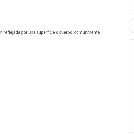
ón
reflejada
por una
superficie
o
cuerpo
, comúnmente