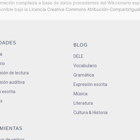
rmación compilada a base de datos procedentes del Wikcionario esp
ponible bajo la
Licencia Creative Commons Atribución-CompartirIgual
IDADES
BLOG
a
DELE
rio
Vocabulario
ión de lectura
Gramática
ión auditiva
Expresión escrita
 escrita
Música
s
Literatura
Cultura & Historia
MIENTAS
or de verbos