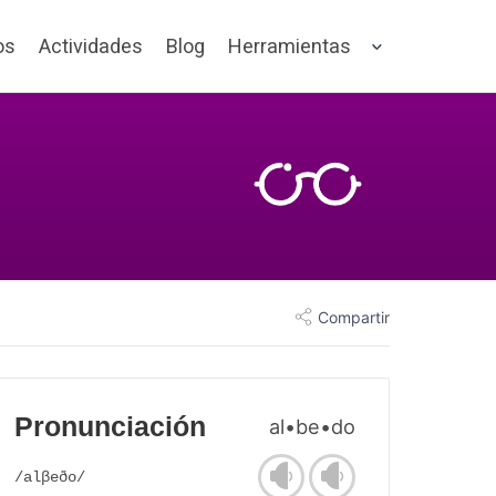
os
Actividades
Blog
Herramientas
Compartir
Pronunciación
al•be•do
/alβeðo/