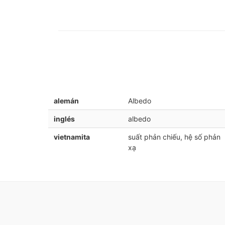
alemán
Albedo
inglés
albedo
vietnamita
suất phản chiếu, hệ số phản
xạ