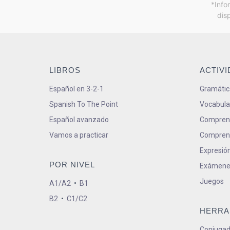
*Info
dis
LIBROS
ACTIV
Español en 3-2-1
Gramátic
Spanish To The Point
Vocabula
Español avanzado
Comprens
Vamos a practicar
Comprens
Expresión
POR NIVEL
Exámene
Juegos
A1/A2
•
B1
B2
•
C1/C2
HERRA
Conjugad