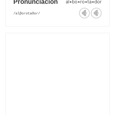
Pronunciación
al•bo•ro•ta•dor
/alβoɾotaðoɾ/