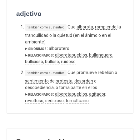
adjetivo
Que
alborota
,
rompiendo
la
también como sustantivo
tranquilidad
o la
quietud
(en el
ánimo
o en el
ambiente).
▸ sinónimos:
alborotero
▸ relacionados:
alborotapueblos
,
bullanguero
,
bullicioso
,
bulloso
,
ruidoso
Que
promueve
rebelión
o
también como sustantivo
sentimiento
de
protesta
,
desorden
o
desobediencia
, o toma parte en ellos.
▸ relacionados:
alborotapueblos
,
agitador
,
revoltoso
,
sedicioso
,
tumultuario