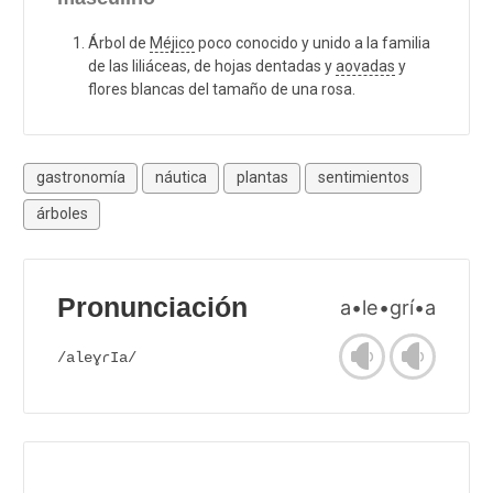
Árbol de
Méjico
poco conocido y unido a la familia
de las liliáceas, de hojas dentadas y
aovadas
y
flores blancas del tamaño de una rosa.
gastronomía
náutica
plantas
sentimientos
árboles
Pronunciación
a•le•grí•a
/aleɣɾIa/