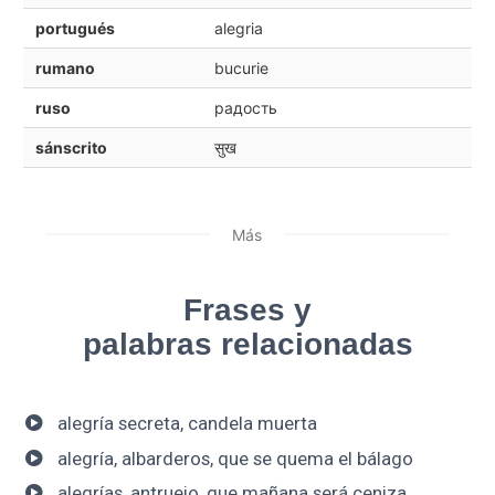
portugués
alegria
rumano
bucurie
ruso
радость
sánscrito
सुख
Más
Frases y
palabras relacionadas
alegría secreta, candela muerta
alegría, albarderos, que se quema el bálago
alegrías, antruejo, que mañana será ceniza