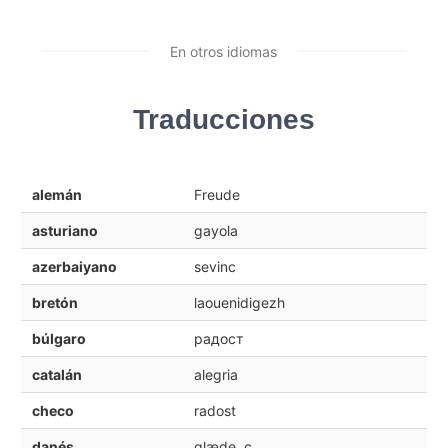
En otros idiomas
Traducciones
alemán
Freude
asturiano
gayola
azerbaiyano
sevinc
bretón
laouenidigezh
búlgaro
радост
catalán
alegria
checo
radost
danés
glæde, c