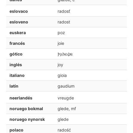
eslovaco
radosť
esloveno
radost
euskera
poz
francés
joie
gótico
𐍆𐌰𐌷𐌴𐌸𐍃
inglés
joy
italiano
gioia
latín
gaudium
neerlandés
vreugde
noruego bokmal
glede, mf
noruego nynorsk
glede
polaco
radość