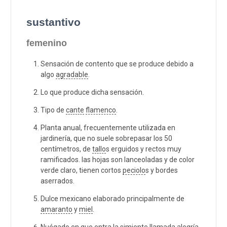
sustantivo
femenino
Sensación de contento que se produce debido a
algo
agradable
.
Lo que produce dicha sensación.
Tipo de
cante
flamenco
.
Planta anual, frecuentemente utilizada en
jardinería, que no suele sobrepasar los 50
centímetros, de
tallo
s erguidos y rectos muy
ramificados. las hojas son lanceoladas y de color
verde claro, tienen cortos
peciolo
s y bordes
aserrados.
Dulce mexicano elaborado principalmente de
amaranto
y
miel
.
Nuégado en que entra la simiente llamada alegría.