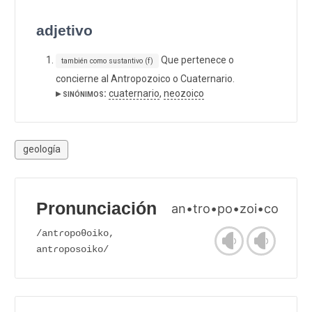
adjetivo
Que pertenece o
también como sustantivo (f)
concierne al Antropozoico o Cuaternario.
▸ sinónimos:
cuaternario
,
neozoico
geología
Pronunciación
an•tro•po•zoi•co
/antɾopoθoiko,
antɾoposoiko/