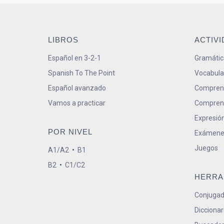
LIBROS
ACTIV
Español en 3-2-1
Gramátic
Spanish To The Point
Vocabula
Español avanzado
Comprens
Vamos a practicar
Comprens
Expresión
POR NIVEL
Exámene
Juegos
A1/A2
•
B1
B2
•
C1/C2
HERRA
Conjugad
Diccionar