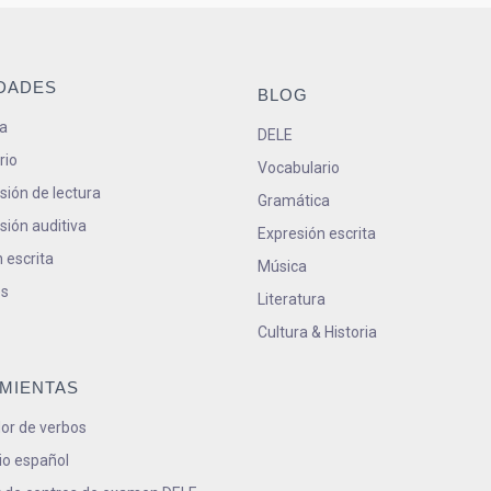
IDADES
BLOG
a
DELE
rio
Vocabulario
ión de lectura
Gramática
ión auditiva
Expresión escrita
 escrita
Música
s
Literatura
Cultura & Historia
MIENTAS
or de verbos
io español