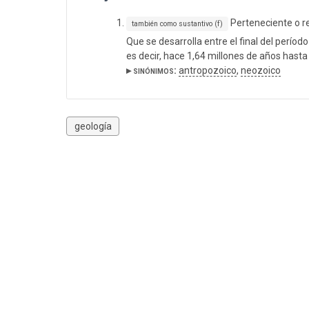
Perteneciente o re
también como sustantivo (f)
Que se desarrolla entre el final del períod
es decir, hace 1,64 millones de años hasta
▸ sinónimos:
antropozoico
,
neozoico
geología