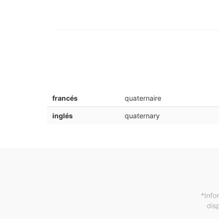
francés
quaternaire
inglés
quaternary
*Info
dis