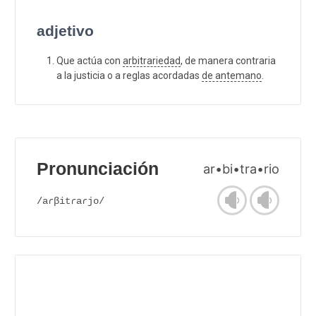
adjetivo
Que actúa con
arbitrariedad
, de manera contraria
a la justicia o a reglas acordadas
de antemano
.
Pronunciación
ar•bi•tra•rio
/aɾβitɾaɾjo/