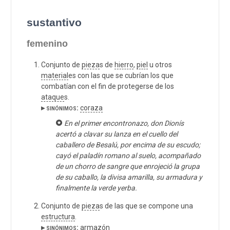
sustantivo
femenino
Conjunto de
pieza
s de
hierro
,
piel
u otros
material
es con las que se cubrían los que
combatían con el fin de protegerse de los
ataque
s.
▸ sinónimos:
coraza
En el primer encontronazo, don Dionís
acertó a clavar su lanza en el cuello del
caballero de Besalú, por encima de su escudo;
cayó el paladín romano al suelo, acompañado
de un chorro de sangre que enrojeció la grupa
de su caballo, la divisa amarilla, su armadura y
finalmente la verde yerba.
Conjunto de
pieza
s de las que se compone una
estructura
.
▸ sinónimos:
armazón