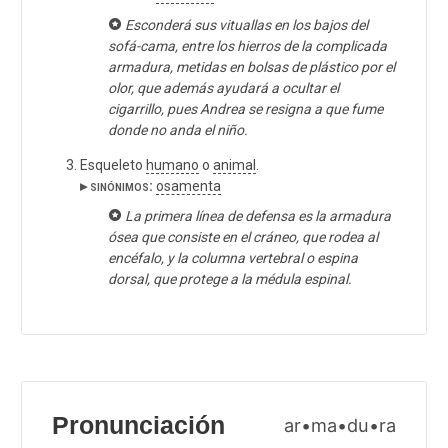
Esconderá sus vituallas en los bajos del
sofá-cama, entre los hierros de la complicada
armadura, metidas en bolsas de plástico por el
olor, que además ayudará a ocultar el
cigarrillo, pues Andrea se resigna a que fume
donde no anda el niño.
Esqueleto
humano
o
animal
.
▸ sinónimos:
osamenta
La primera línea de defensa es la armadura
ósea que consiste en el cráneo, que rodea al
encéfalo, y la columna vertebral o espina
dorsal, que protege a la médula espinal.
Pronunciación
ar•ma•du•ra