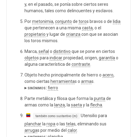
y, en el pasado, se ponía sobre ciertos seres
humanos, tales como delincuentes y esclavos.
Por
metonimia
,
conjunto
de
toro
s bravos o de
lidia
que pertenecen a una misma
casta
, o el
propietario
y lugar de
crianza
con que se asocian
los toros mismos.
Marca,
señal
o
distintivo
que se pone en ciertos
objeto
s para
indicar
propiedad, origen,
garantía
o
alguna característica de
contraste
.
Objeto hecho principalmente de hierro o
acero
,
como ciertas
herramienta
s o
arma
s.
▸ sinónimos:
fierro
Parte metálica y filosa que forma la
punta
de
armas como la
lanza
, la
saeta
y la
flecha
.
Utensilio para
también como sustantivo (m)
planchar
la
ropa
o las
tela
s, eliminando sus
arruga
s por medio del
calor
.
▸ sinónimos:
plancha