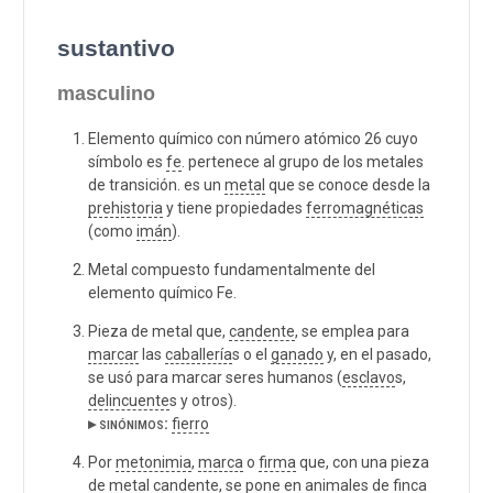
sustantivo
masculino
Elemento químico con número atómico 26 cuyo
símbolo es
fe
. pertenece al grupo de los metales
de transición. es un
metal
que se conoce desde la
prehistoria
y tiene propiedades
ferromagnéticas
(como
imán
).
Metal compuesto fundamentalmente del
elemento químico Fe.
Pieza de metal que,
candente
, se emplea para
marcar
las
caballería
s o el
ganado
y, en el pasado,
se usó para marcar seres humanos (
esclavo
s,
delincuente
s y otros).
▸ sinónimos:
fierro
Por
metonimia
,
marca
o
firma
que, con una pieza
de metal candente, se pone en animales de finca