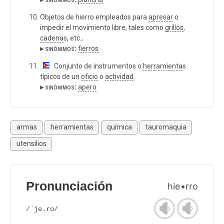
Objetos de hierro empleados para
apresar
o
impedir el movimiento libre, tales como
grillos
,
cadena
s, etc.,
▸ sinónimos:
fierros
Conjunto de instrumentos o
herramienta
s
típicos de un
oficio
o
actividad
.
▸ sinónimos:
apero
armas
herramientas
química
tauromaquia
utensilios
Pronunciación
hie•rro
/ˈje.ro/