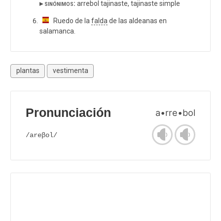
▸ sinónimos:
arrebol tajinaste, tajinaste simple
Ruedo de la
falda
de las aldeanas en
salamanca.
plantas
vestimenta
Pronunciación
a•rre•bol
/areβol/