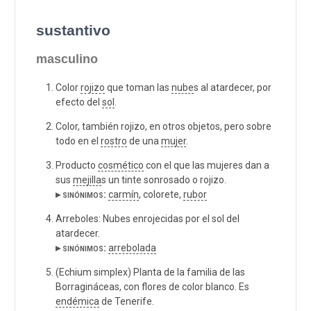
sustantivo
masculino
Color
rojizo
que toman las
nube
s al atardecer, por
efecto del
sol
.
Color, también rojizo, en otros objetos, pero sobre
todo en el
rostro
de una
mujer
.
Producto
cosmético
con el que las mujeres dan a
sus
mejilla
s un tinte sonrosado o rojizo.
▸ sinónimos:
carmín
, colorete,
rubor
Arreboles: Nubes enrojecidas por el sol del
atardecer.
▸ sinónimos:
arrebolada
(Echium simplex) Planta de la familia de las
Borragináceas, con flores de color blanco. Es
endémica
de Tenerife.