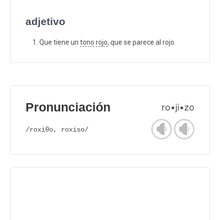
adjetivo
Que tiene un
tono
rojo
, que se parece al rojo.
Pronunciación
ro•ji•zo
/roxiθo, roxiso/