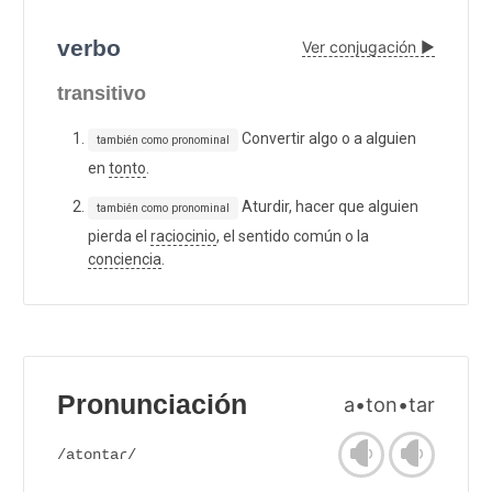
verbo
Ver conjugación ▶
transitivo
Convertir algo o a alguien
también como pronominal
en
tonto
.
Aturdir, hacer que alguien
también como pronominal
pierda el
raciocinio
, el sentido común o la
conciencia
.
Pronunciación
a•ton•tar
/atontaɾ/