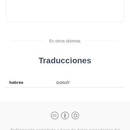
En otros idiomas
Traducciones
hebreo
לטמטם
*Información compilada a base de datos procedentes del