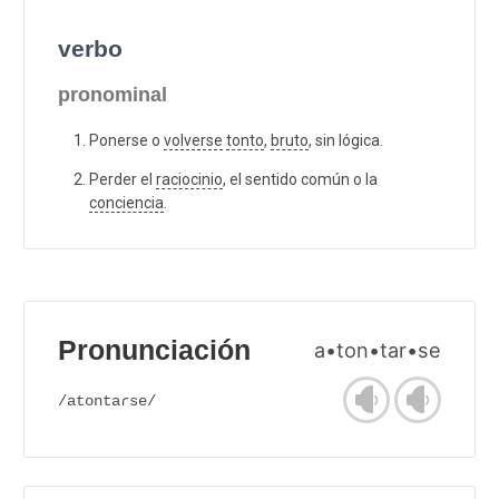
verbo
pronominal
Ponerse o
volverse
tonto
,
bruto
, sin lógica.
Perder el
raciocinio
, el sentido común o la
conciencia
.
Pronunciación
a•ton•tar•se
/atontaɾse/