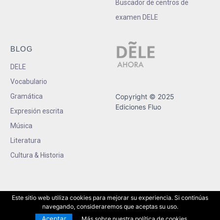
Buscador de centros de
examen DELE
BLOG
DELE
Vocabulario
Gramática
Copyright © 2025
Ediciones Fluo
Expresión escrita
Música
Literatura
Cultura & Historia
Este sitio web utiliza cookies para mejorar su experiencia. Si continúas
navegando, consideraremos que aceptas su uso.
Aceptar
Más sobre nuestra política de cookies