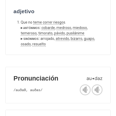
adjetivo
Que no
teme
correr
riesgo
s.
▸ antónimos:
cobarde
,
medroso
,
miedoso
,
temeroso
,
timorato
,
pávido
,
pusilánime
▸ sinónimos:
arrojado,
atrevido
,
bizarro
,
guapo
,
osado
,
resuelto
Pronunciación
au•daz
/auðaθ, auðas/