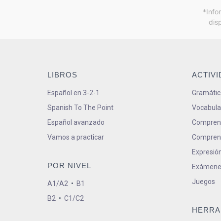
*Info
dis
LIBROS
ACTIV
Español en 3-2-1
Gramátic
Spanish To The Point
Vocabula
Español avanzado
Comprens
Vamos a practicar
Comprens
Expresión
POR NIVEL
Exámene
Juegos
A1/A2
•
B1
B2
•
C1/C2
HERRA