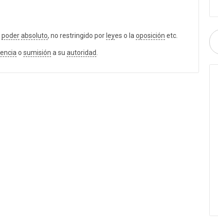
e
poder
absoluto
, no restringido por
ley
es o la
oposición
etc.
encia
o
sumisión
a su
autoridad
.