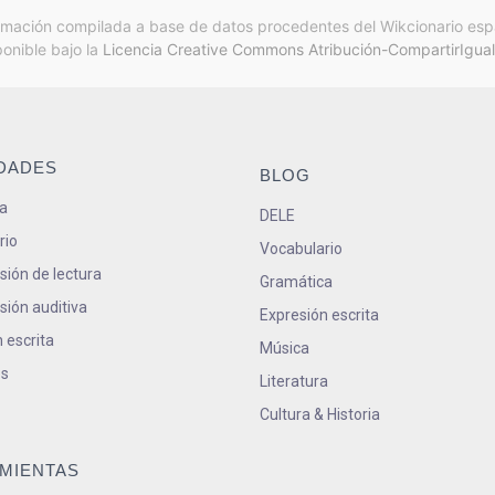
rmación compilada a base de datos procedentes del Wikcionario esp
ponible bajo la
Licencia Creative Commons Atribución-CompartirIgual
IDADES
BLOG
a
DELE
rio
Vocabulario
ión de lectura
Gramática
ión auditiva
Expresión escrita
 escrita
Música
s
Literatura
Cultura & Historia
MIENTAS