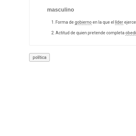
masculino
Forma de
gobierno
en la que el
líder
ejerc
Actitud de quien pretende completa
obedi
política