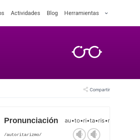
os
Actividades
Blog
Herramientas
Compartir
Pronunciación
au•to•ri•ta•ris•mo
/autoɾitaɾizmo/