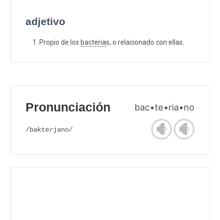
adjetivo
Propio de los
bacteria
s, o relacionado con ellas.
Pronunciación
bac•te•ria•no
/bakteɾjano/