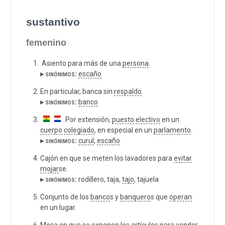
sustantivo
femenino
Asiento para más de una
persona
.
▸ sinónimos:
escaño
En particular, banca sin
respaldo
.
▸ sinónimos:
banco
Por extensión,
puesto
electivo
en un
cuerpo
colegiado
, en especial en un
parlamento
.
▸ sinónimos:
curul
,
escaño
Cajón en que se meten los lavadores para
evitar
mojar
se.
▸ sinónimos:
rodillero, taja,
tajo
, tajuela
Conjunto de los
banco
s y
banquero
s que
operan
en un lugar.
Mesa en que se exponen los artículos para vender