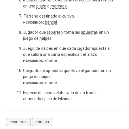
en una
plaza
o
mercado
.
Terreno destinado al cultivo.
▸ sinónimos:
bancal
Jugador que
reparte
y toma las
apuesta
s en un
juego de
naipe
s.
Juego de naipes en que cada
jugador
apuesta
a
que
saldrá
una
carta
específica
del
mazo
.
▸ sinónimos:
monte
Conjunto de
apuesta
s que lleva el
ganador
en un
juego de naipes.
▸ sinónimos:
monte
Especie de
canoa
elaborada de un
tronco
ahuecado
típica de Filipinas.
economía
náutica