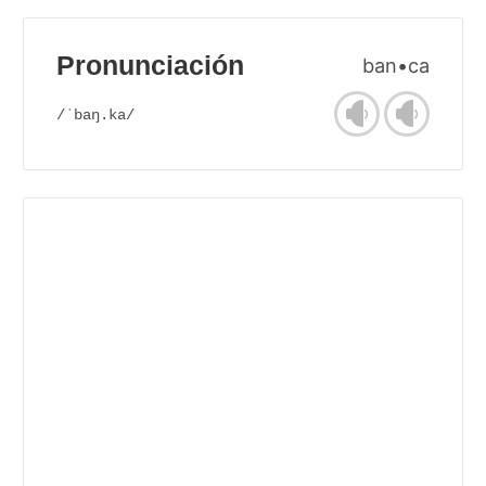
Pronunciación
ban•ca
/ˈbaŋ.ka/