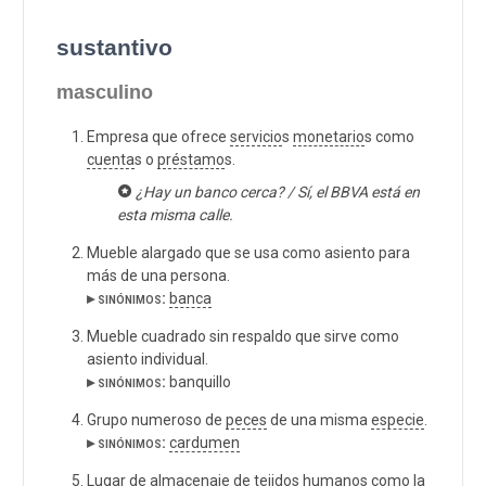
sustantivo
masculino
Empresa que ofrece
servicio
s
monetario
s como
cuenta
s o
préstamo
s.
¿Hay un banco cerca? / Sí, el BBVA está en
esta misma calle.
Mueble alargado que se usa como asiento para
más de una persona.
▸ sinónimos:
banca
Mueble cuadrado sin respaldo que sirve como
asiento individual.
▸ sinónimos:
banquillo
Grupo numeroso de
peces
de una misma
especie
.
▸ sinónimos:
cardumen
Lugar de
almacenaje
de
tejido
s
humano
s como la