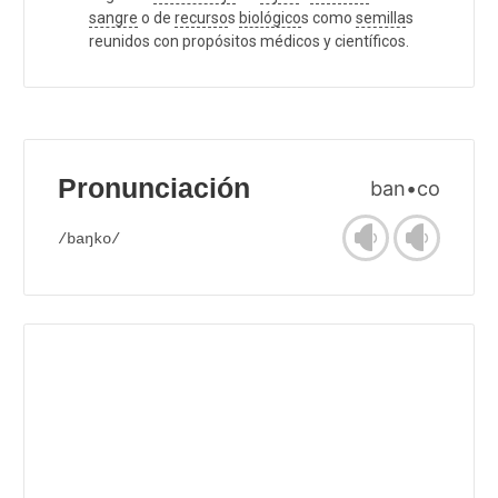
sangre
o de
recurso
s
biológico
s como
semilla
s
reunidos con propósitos médicos y científicos.
Pronunciación
ban•co
/baŋko/