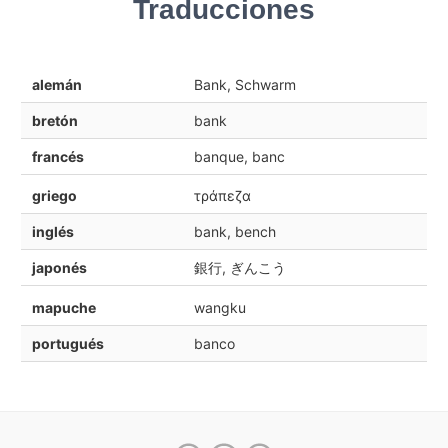
Traducciones
alemán
Bank, Schwarm
bretón
bank
francés
banque, banc
griego
τράπεζα
inglés
bank, bench
japonés
銀行, ぎんこう
mapuche
wangku
portugués
banco