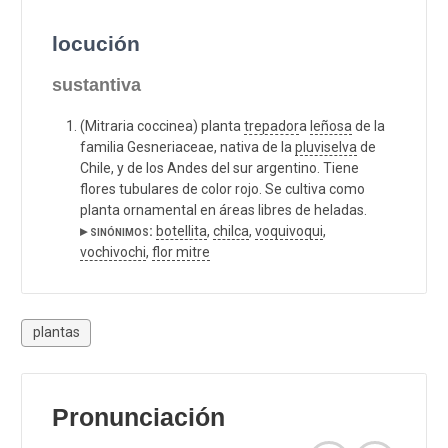
locución
sustantiva
(Mitraria coccinea) planta
trepador
a
leñosa
de la
familia Gesneriaceae, nativa de la
pluviselva
de
Chile, y de los Andes del sur argentino. Tiene
flores tubulares de color rojo. Se cultiva como
planta ornamental en áreas libres de heladas.
▸ sinónimos:
botellita
,
chilca
,
voquivoqui
,
vochivochi
,
flor mitre
plantas
Pronunciación