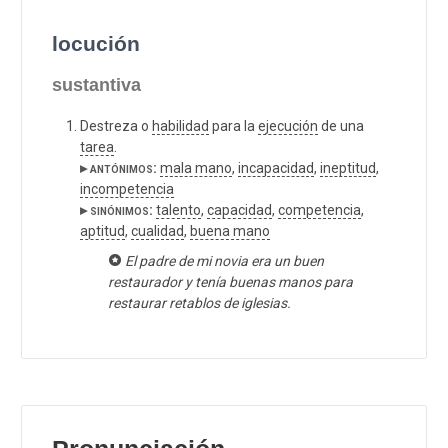
locución
sustantiva
Destreza o
habilidad
para la
ejecución
de una
tarea
.
▸ antónimos:
mala mano
,
incapacidad
,
ineptitud
,
incompetencia
▸ sinónimos:
talento
,
capacidad
,
competencia
,
aptitud
,
cualidad
,
buena mano
El padre de mi novia era un buen
restaurador y tenía buenas manos para
restaurar retablos de iglesias.