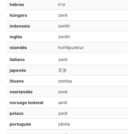
hebreo
זנית
húngaro
zenit
indonesio
zenith
inglés
zenith
islandés
hvirfilpunktur
italiano
zenit
japonés
天頂
lituano
zenitas
neerlandés
zenit
noruego bokmal
senit
polaco
zenit
portugués
zênite