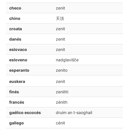
checo
zenit
chino
天頂
croata
zenit
danés
zenit
eslovaco
zenit
esloveno
nadglavišče
esperanto
zenito
euskera
zenit
finés
zeniitti
francés
zénith
gaélico escocés
druim an t-saoghail
gallego
cénit