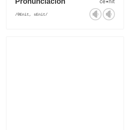
Pronunciación
cé•nit
/θEnit, sEnit/