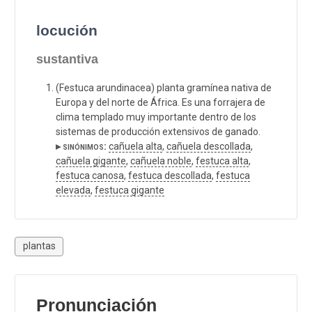
locución
sustantiva
(Festuca arundinacea) planta gramínea nativa de
Europa y del norte de África. Es una forrajera de
clima templado muy importante dentro de los
sistemas de producción extensivos de ganado.
▸ sinónimos:
cañuela alta
,
cañuela descollada
,
cañuela gigante
,
cañuela noble
,
festuca alta
,
festuca canosa
,
festuca descollada
,
festuca
elevada
,
festuca gigante
plantas
Pronunciación