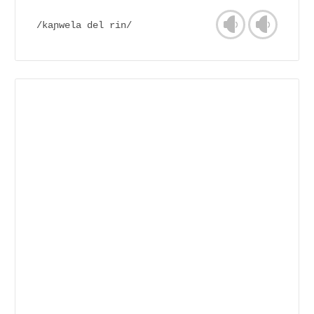
/kaɲwela del rin/