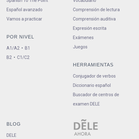
Spanish To The Point
Vocabulario
Español avanzado
Comprensión de lectura
Vamos a practicar
Comprensión auditiva
Expresión escrita
POR NIVEL
Exámenes
Juegos
A1/A2
•
B1
B2
•
C1/C2
HERRAMIENTAS
Conjugador de verbos
Diccionario español
Buscador de centros de
examen DELE
BLOG
DELE