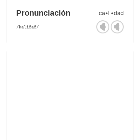
Pronunciación
ca•li•dad
/kaliðað/