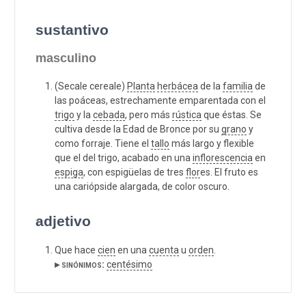
sustantivo
masculino
(Secale cereale)
Planta
herbácea
de la
familia
de
las poáceas, estrechamente emparentada con el
trigo
y la
cebada
, pero más
rústica
que éstas. Se
cultiva desde la Edad de Bronce por su
grano
y
como forraje. Tiene el
tallo
más largo y flexible
que el del trigo, acabado en una
inflorescencia
en
espiga
, con espigüelas de tres
flor
es. El fruto es
una cariópside alargada, de color oscuro.
adjetivo
Que hace
cien
en una
cuenta
u
orden
.
▸ sinónimos:
centésimo