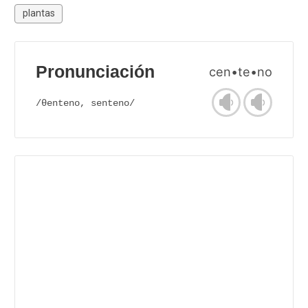
plantas
Pronunciación
cen•te•no
/θenteno, senteno/