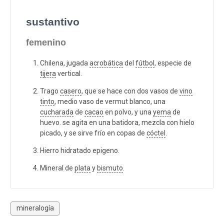
sustantivo
femenino
Chilena, jugada
acrobática
del
fútbol
, especie de
tijera
vertical.
Trago
casero
, que se hace con dos vasos de
vino
tinto
, medio vaso de vermut blanco, una
cucharada
de
cacao
en polvo, y una
yema
de
huevo. se agita en una batidora, mezcla con hielo
picado, y se sirve frío en copas de
cóctel
.
Hierro hidratado epigeno.
Mineral de
plata
y
bismuto
.
mineralogía