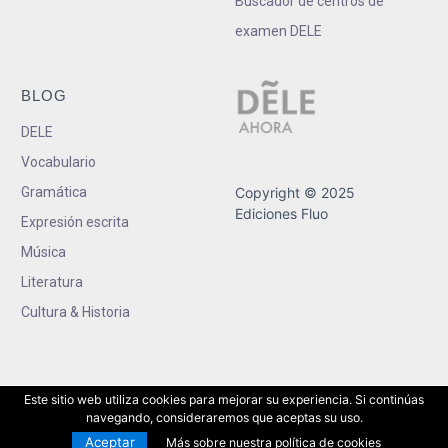
Buscador de centros de
examen DELE
BLOG
DELE
Vocabulario
Gramática
Copyright © 2025
Ediciones Fluo
Expresión escrita
Música
Literatura
Cultura & Historia
Este sitio web utiliza cookies para mejorar su experiencia. Si continúas
navegando, consideraremos que aceptas su uso.
Aceptar
Más sobre nuestra política de cookies