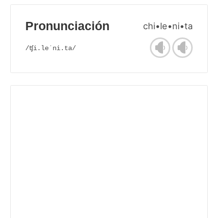
Pronunciación
chi•le•ni•ta
/ʧi.leˈni.ta/