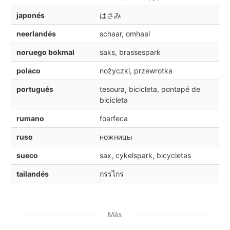
japonés
はさみ
neerlandés
schaar, omhaal
noruego bokmal
saks, brassespark
polaco
nożyczki, przewrotka
portugués
tesoura, bicicleta, pontapé de
bicicleta
rumano
foarfeca
ruso
ножницы
sueco
sax, cykelspark, bicycletas
tailandés
กรรไกร
Más