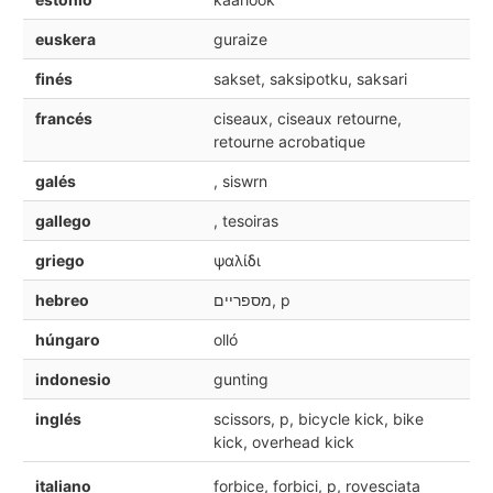
euskera
guraize
finés
sakset, saksipotku, saksari
francés
ciseaux, ciseaux retourne,
retourne acrobatique
galés
, siswrn
gallego
, tesoiras
griego
ψαλίδι
hebreo
מספריים, p
húngaro
olló
indonesio
gunting
inglés
scissors, p, bicycle kick, bike
kick, overhead kick
italiano
forbice, forbici, p, rovesciata