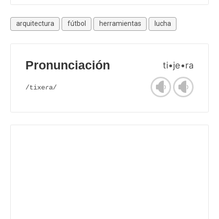
arquitectura
fútbol
herramientas
lucha
Pronunciación
ti•je•ra
/tixeɾa/