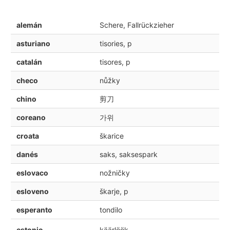
alemán
Schere, Fallrückzieher
asturiano
tisories, p
catalán
tisores, p
checo
nůžky
chino
剪刀
coreano
가위
croata
škarice
danés
saks, saksespark
eslovaco
nožničky
esloveno
škarje, p
esperanto
tondilo
estonio
käärlöök