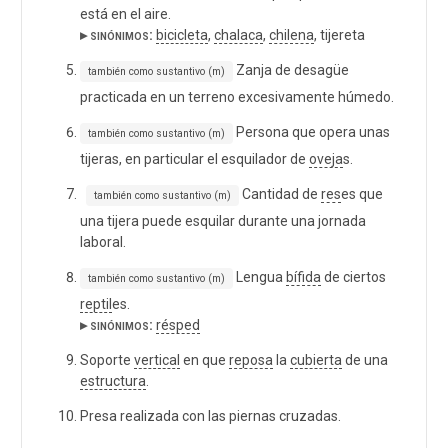
está en el aire.
▸ sinónimos:
bicicleta
,
chalaca
,
chilena
, tijereta
Zanja de desagüe
también como sustantivo (m)
practicada en un terreno excesivamente húmedo.
Persona que opera unas
también como sustantivo (m)
tijeras, en particular el esquilador de
oveja
s.
Cantidad de
res
es que
también como sustantivo (m)
una tijera puede esquilar durante una jornada
laboral.
Lengua
bífida
de ciertos
también como sustantivo (m)
reptil
es.
▸ sinónimos:
résped
Soporte
vertical
en que
reposa
la
cubierta
de una
estructura
.
Presa realizada con las piernas cruzadas.