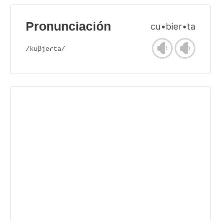
Pronunciación
cu•bier•ta
/kuβjeɾta/