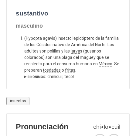
sustantivo
masculino
(Hypopta agavis)
Insecto
lepidóptero
de la familia
de los Cósidos nativo de América del Norte. Los
adultos son polillas y las
larva
s (gusanos
colorados) son una plaga del maguey que se
recolecta para el consumo humano en
México
. Se
preparan
tosdadas
o
fritas
.
▸ sinónimos:
chinicuil
,
tecol
insectos
Pronunciación
chi•lo•cuil