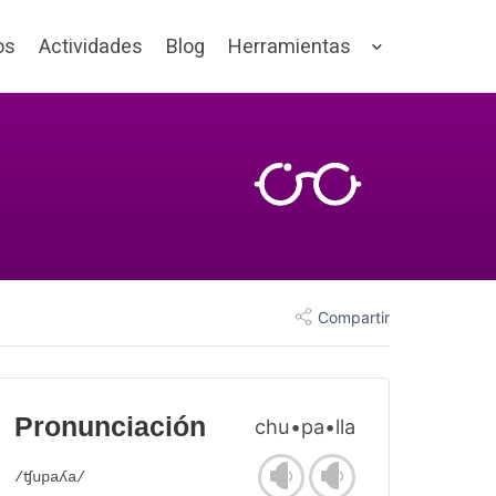
os
Actividades
Blog
Herramientas
Compartir
Pronunciación
chu•pa•lla
/ʧupaʎa/