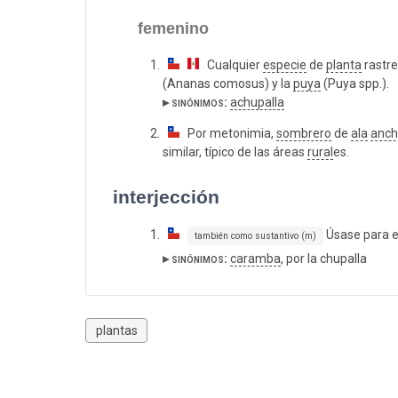
femenino
Cualquier
especie
de
planta
rastr
(Ananas comosus) y la
puya
(Puya spp.).
▸ sinónimos:
achupalla
Por metonimia,
sombrero
de
ala
anc
similar, típico de las áreas
rural
es.
interjección
Úsase para 
también como sustantivo (m)
▸ sinónimos:
caramba
, por la chupalla
plantas