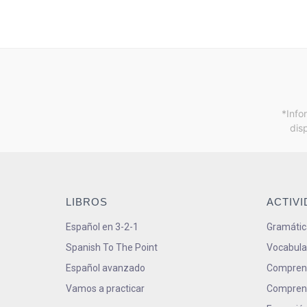
*Info
dis
LIBROS
ACTIV
Español en 3-2-1
Gramátic
Spanish To The Point
Vocabula
Español avanzado
Comprens
Vamos a practicar
Comprens