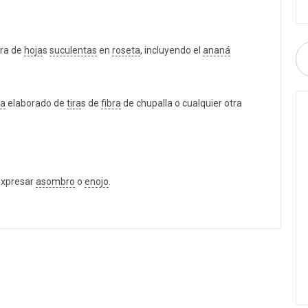
era de
hoja
s
suculentas
en
roseta
, incluyendo el
ananá
ha
elaborado de
tira
s de
fibra
de chupalla o cualquier otra
expresar
asombro
o
enojo
.