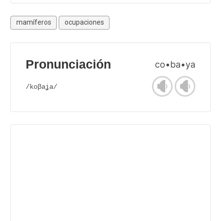
mamíferos
ocupaciones
Pronunciación
co•ba•ya
/koβaʝa/