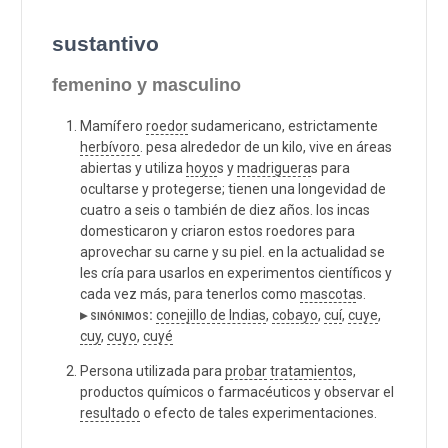
sustantivo
femenino y masculino
Mamífero
roedor
sudamericano, estrictamente
herbívoro
. pesa alrededor de un kilo, vive en áreas
abiertas y utiliza
hoyo
s y
madriguera
s para
ocultarse y protegerse; tienen una longevidad de
cuatro a seis o también de diez años. los incas
domesticaron y criaron estos roedores para
aprovechar su carne y su piel. en la actualidad se
les cría para usarlos en experimentos científicos y
cada vez más, para tenerlos como
mascota
s.
▸ sinónimos:
conejillo de Indias
,
cobayo
,
cuí
,
cuye
,
cuy
,
cuyo
,
cuyé
Persona utilizada para
probar
tratamiento
s,
productos químicos o farmacéuticos y observar el
resultado
o efecto de tales experimentaciones.