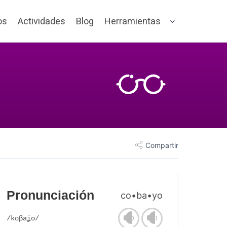
os
Actividades
Blog
Herramientas
Compartir
Pronunciación
co•ba•yo
/koβaʝo/