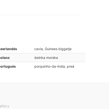
neerlandés
cavia, Guinees biggetje
polaco
świnka morska
portugués
porquinho-da-índia, preá
añol y