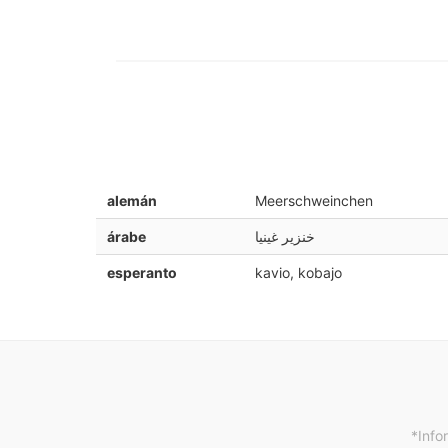
alemán
Meerschweinchen
árabe
خنزير غينيا
esperanto
kavio, kobajo
*Info