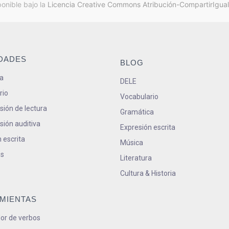
ponible bajo la
Licencia Creative Commons Atribución-CompartirIgual
IDADES
BLOG
a
DELE
rio
Vocabulario
ión de lectura
Gramática
ión auditiva
Expresión escrita
 escrita
Música
s
Literatura
Cultura & Historia
MIENTAS
or de verbos