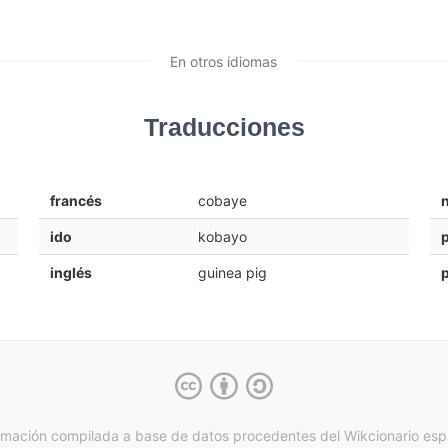
En otros idiomas
Traducciones
francés
cobaye
ido
kobayo
inglés
guinea pig
rmación compilada a base de datos procedentes del Wikcionario esp