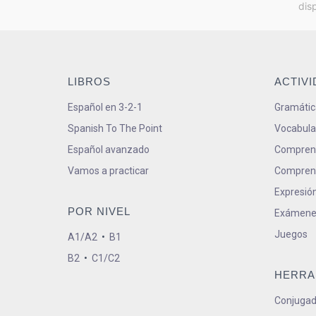
dis
LIBROS
ACTIV
Español en 3-2-1
Gramátic
Spanish To The Point
Vocabula
Español avanzado
Comprens
Vamos a practicar
Comprens
Expresión
POR NIVEL
Exámene
Juegos
A1/A2
•
B1
B2
•
C1/C2
HERRA
Conjugad