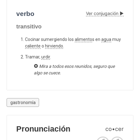
verbo
Ver conjugación ▶
transitivo
Cocinar sumergiendo los
alimento
s en
agua
muy
caliente
o
hirviendo
.
Tramar,
urdir
.
Mira a todos esos reunidos, seguro que
algo se cuece.
gastronomía
Pronunciación
co•cer