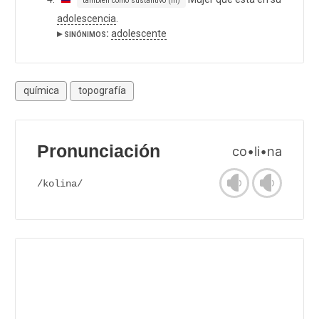
también como sustantivo (m)
adolescencia
.
▸ sinónimos:
adolescente
química
topografía
Pronunciación
co•li•na
/kolina/