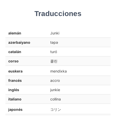
Traducciones
alemán
Junki
azerbaiyano
təpə
catalán
turó
corso
콜린
euskera
mendixka
francés
accro
inglés
junkie
italiano
collina
japonés
コリン