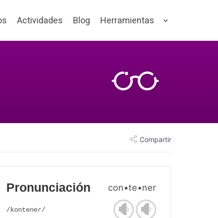
os
Actividades
Blog
Herramientas
Compartir
Pronunciación
con•te•ner
/konteneɾ/