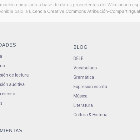
rmación compilada a base de datos procedentes del Wikcionario esp
ponible bajo la
Licencia Creative Commons Atribución-CompartirIgual
IDADES
BLOG
a
DELE
rio
Vocabulario
ión de lectura
Gramática
ión auditiva
Expresión escrita
 escrita
Música
s
Literatura
Cultura & Historia
MIENTAS