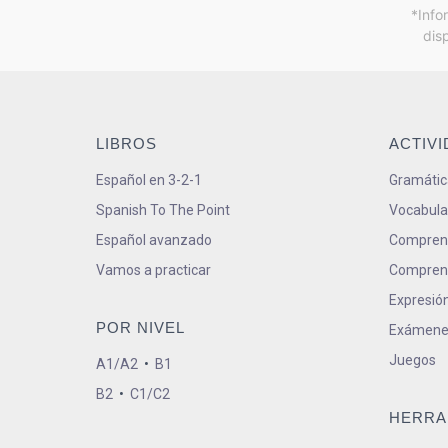
*Info
dis
LIBROS
ACTIV
Español en 3-2-1
Gramátic
Spanish To The Point
Vocabula
Español avanzado
Comprens
Vamos a practicar
Comprens
Expresión
POR NIVEL
Exámene
Juegos
A1/A2
•
B1
B2
•
C1/C2
HERRA