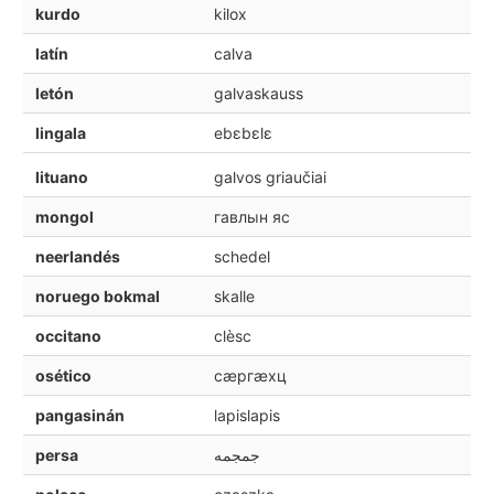
kurdo
kilox
latín
calva
letón
galvaskauss
lingala
ebɛbɛlɛ
lituano
galvos griaučiai
mongol
гавлын яс
neerlandés
schedel
noruego bokmal
skalle
occitano
clèsc
osético
сæргæхц
pangasinán
lapislapis
persa
جمجمه