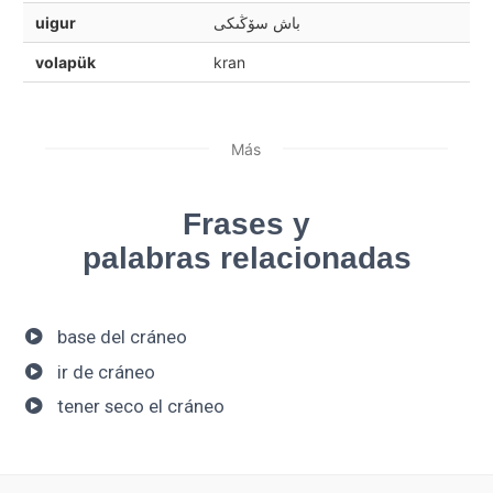
uigur
باش سۆڭىكى
volapük
kran
Más
Frases y
palabras relacionadas
base del cráneo
ir de cráneo
tener seco el cráneo