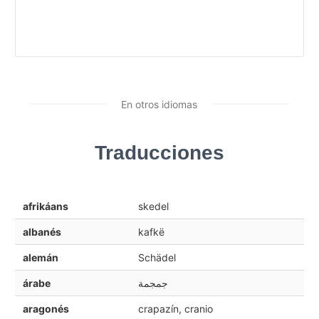
En otros idiomas
Traducciones
afrikáans
skedel
albanés
kafkë
alemán
Schädel
árabe
جمجمة
aragonés
crapazín, cranio