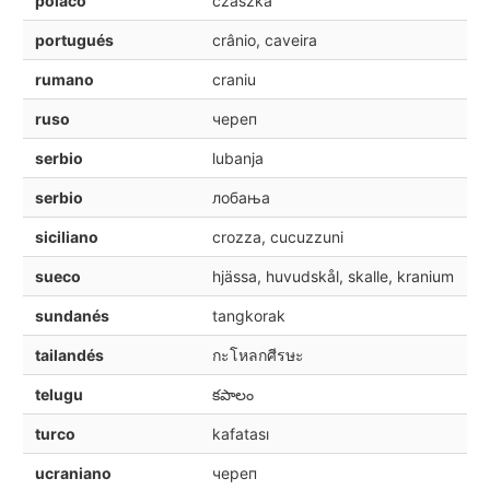
polaco
czaszka
portugués
crânio, caveira
rumano
craniu
ruso
череп
serbio
lubanja
serbio
лобања
siciliano
crozza, cucuzzuni
sueco
hjässa, huvudskål, skalle, kranium
sundanés
tangkorak
tailandés
กะโหลกศีรษะ
telugu
కపాలం
turco
kafatası
ucraniano
череп