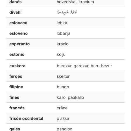
danés
hovedskal, kranium
divehi
ބޮލުގެ ނާށިގަނޑު
eslovaco
lebka
esloveno
lobanja
esperanto
kranio
estonio
kolju
euskera
burezur, garezur, buru-hezur
feroés
skøltur
filipino
bungo
finés
kallo, pääkallo
francés
crâne
frisón occidental
plasse
galés
penglog