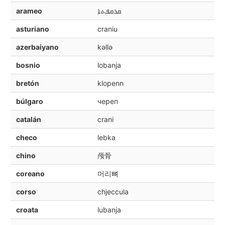
arameo
ܩܪܩܦܬܐ
asturiano
craniu
azerbaiyano
kəllə
bosnio
lobanja
bretón
klopenn
búlgaro
череп
catalán
crani
checo
lebka
chino
颅骨
coreano
머리뼈
corso
chjeccula
croata
lubanja