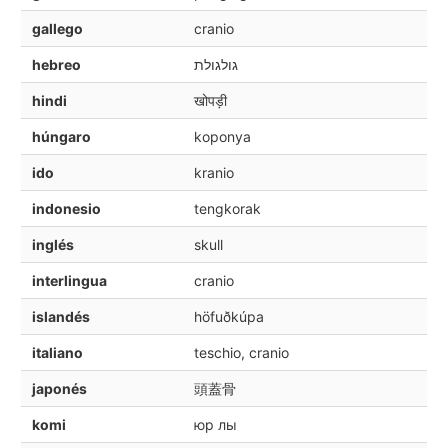
gallego
cranio
hebreo
גולגולת
hindi
खोपड़ी
húngaro
koponya
ido
kranio
indonesio
tengkorak
inglés
skull
interlingua
cranio
islandés
höfuðkúpa
italiano
teschio, cranio
japonés
頭蓋骨
komi
юр лы