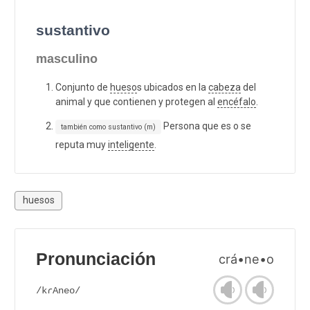
sustantivo
masculino
Conjunto de
hueso
s ubicados en la
cabeza
del
animal y que contienen y protegen al
encéfalo
.
Persona que es o se
también como sustantivo (m)
reputa muy
inteligente
.
huesos
Pronunciación
crá•ne•o
/kɾAneo/