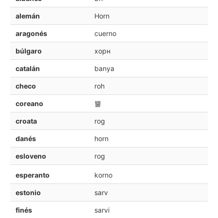
alemán
Horn
aragonés
cuerno
búlgaro
хорн
catalán
banya
checo
roh
coreano
뿔
croata
rog
danés
horn
esloveno
rog
esperanto
korno
estonio
sarv
finés
sarvi