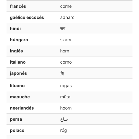
francés
corne
gaélico escocés
adharc
hindi
सग
húngaro
szarv
inglés
horn
italiano
corno
japonés
角
lituano
ragas
mapuche
müta
neerlandés
hoorn
persa
شاخ
polaco
róg