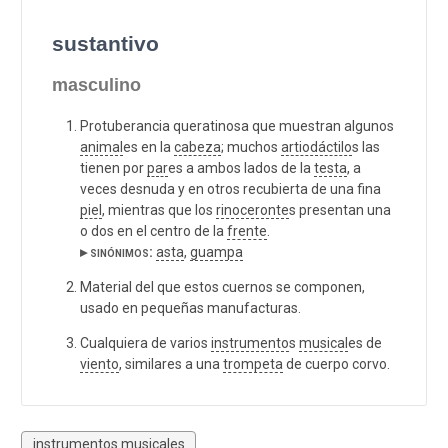
sustantivo
masculino
Protuberancia queratinosa que muestran algunos
animal
es en la
cabeza
; muchos
artiodáctilo
s las
tienen por
par
es a ambos lados de la
testa
, a
veces desnuda y en otros recubierta de una fina
piel
, mientras que los
rinoceronte
s presentan una
o dos en el centro de la
frente
.
▸ sinónimos:
asta
,
guampa
Material del que estos cuernos se componen,
usado en pequeñas manufacturas.
Cualquiera de varios
instrumento
s
musical
es de
viento
, similares a una
trompeta
de cuerpo corvo.
instrumentos musicales