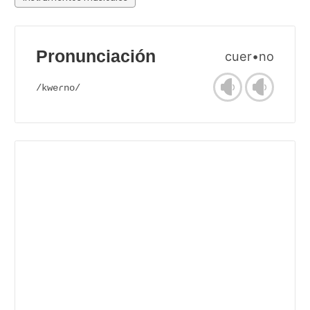
Pronunciación
cuer•no
/kweɾno/