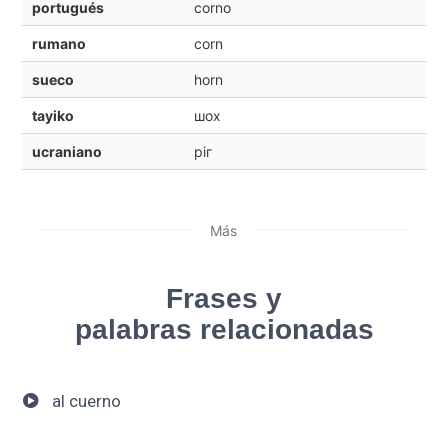
portugués
corno
rumano
corn
sueco
horn
tayiko
шох
ucraniano
ріг
Más
Frases y
palabras relacionadas
al cuerno