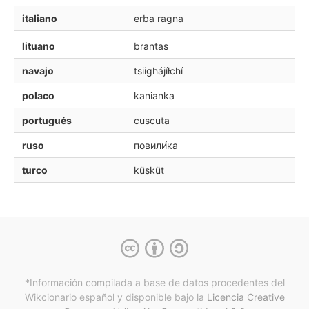
italiano
erba ragna
lituano
brantas
navajo
tsiighájíłchí
polaco
kanianka
portugués
cuscuta
ruso
повили́ка
turco
küsküt
*Información compilada a base de datos procedentes del
Wikcionario español y
disponible bajo la
Licencia Creative