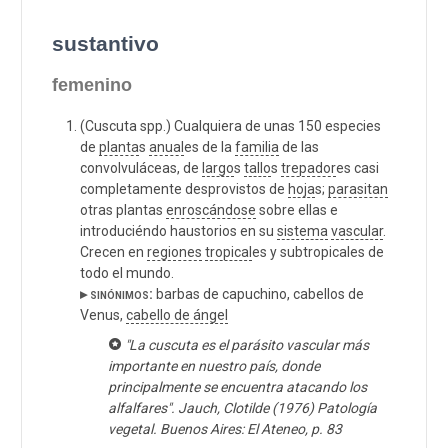
sustantivo
femenino
(Cuscuta spp.) Cualquiera de unas 150 especies
de
planta
s
anual
es de la
familia
de las
convolvuláceas, de
largo
s
tallo
s
trepador
es casi
completamente desprovistos de
hoja
s;
parasitan
otras plantas
enroscándose
sobre ellas e
introduciéndo haustorios en su
sistema
vascular
.
Crecen en
regiones
tropical
es y subtropicales de
todo el mundo.
▸ sinónimos:
barbas de capuchino, cabellos de
Venus,
cabello de ángel
"La cuscuta es el parásito vascular más
importante en nuestro país, donde
principalmente se encuentra atacando los
alfalfares". Jauch, Clotilde (1976) Patología
vegetal. Buenos Aires: El Ateneo, p. 83