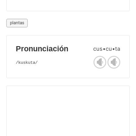
plantas
Pronunciación
cus•cu•ta
/kuskuta/