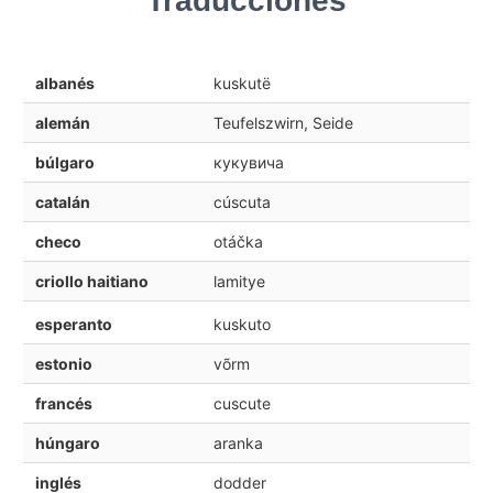
Traducciones
albanés
kuskutë
alemán
Teufelszwirn, Seide
búlgaro
кукувича
catalán
cúscuta
checo
otáčka
criollo haitiano
lamitye
esperanto
kuskuto
estonio
võrm
francés
cuscute
húngaro
aranka
inglés
dodder