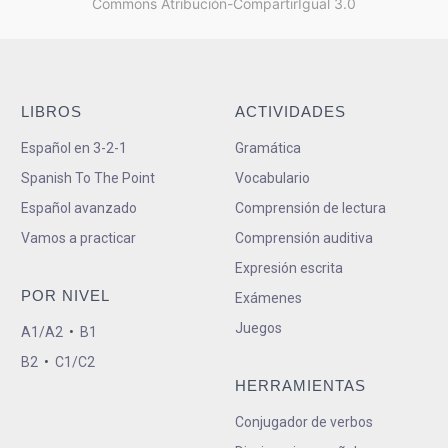
Commons Atribución-CompartirIgual 3.0
LIBROS
ACTIVIDADES
Español en 3-2-1
Gramática
Spanish To The Point
Vocabulario
Español avanzado
Comprensión de lectura
Vamos a practicar
Comprensión auditiva
Expresión escrita
POR NIVEL
Exámenes
Juegos
A1/A2
•
B1
B2
•
C1/C2
HERRAMIENTAS
Conjugador de verbos