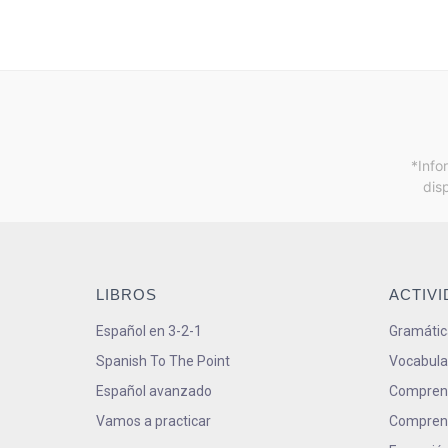
*Info
dis
LIBROS
ACTIV
Español en 3-2-1
Gramátic
Spanish To The Point
Vocabula
Español avanzado
Comprens
Vamos a practicar
Comprens