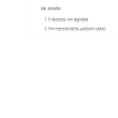
de modo
O
decente
; con
dignidad
.
Con
merecimiento
,
justicia
o
razón
.