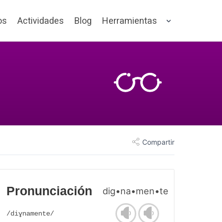
os
Actividades
Blog
Herramientas
Compartir
Pronunciación
dig•na•men•te
/diɣnamente/