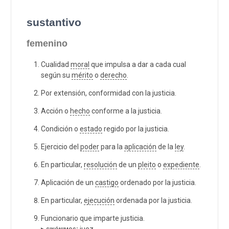
sustantivo
femenino
Cualidad
moral
que impulsa a dar a cada cual
según su
mérito
o
derecho
.
Por extensión, conformidad con la justicia.
Acción o
hecho
conforme a la justicia.
Condición o
estado
regido por la justicia.
Ejercicio del
poder
para la
aplicación
de la
ley
.
En particular,
resolución
de un
pleito
o
expediente
.
Aplicación de un
castigo
ordenado por la justicia.
En particular,
ejecución
ordenada por la justicia.
Funcionario que imparte justicia.
▸ sinónimos:
juez