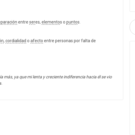
eparación
entre
ser
es,
elemento
s o
punto
s.
ón
,
cordialidad
o
afecto
entre personas por falta de
a más, ya que mi lenta y creciente indiferencia hacia él se vio
a.