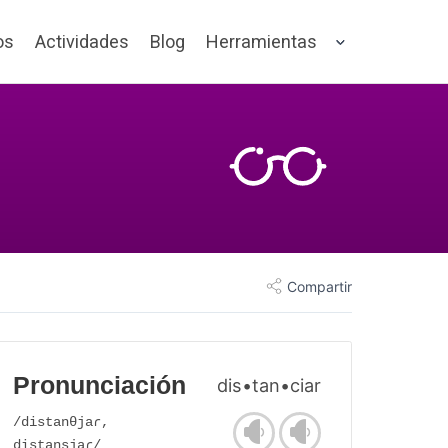
os
Actividades
Blog
Herramientas
Compartir
Pronunciación
dis•tan•ciar
/distanθjaɾ,
distansjaɾ/