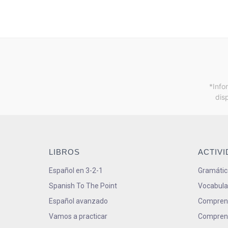
*Info
dis
LIBROS
ACTIV
Español en 3-2-1
Gramátic
Spanish To The Point
Vocabula
Español avanzado
Comprens
Vamos a practicar
Comprens