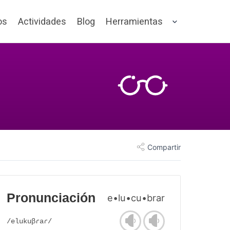
os
Actividades
Blog
Herramientas
Compartir
Pronunciación
e•lu•cu•brar
/elukuβɾaɾ/