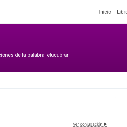
Inicio
Libr
iones de la palabra: elucubrar
Ver conjugación ▶