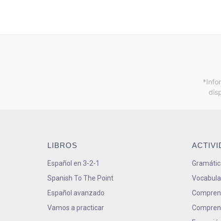
*Info
dis
LIBROS
ACTIV
Español en 3-2-1
Gramátic
Spanish To The Point
Vocabula
Español avanzado
Comprens
Vamos a practicar
Comprens