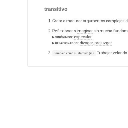
transitivo
Crear o madurar argumentos complejos d
Reflexionar o
imaginar
sin mucho fundam
▸ sinónimos:
especular
▸ relacionados:
divagar
,
prejuzgar
Trabajar velando
también como sustantivo (m)