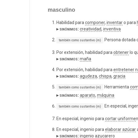
masculino
Habilidad para
componer
,
inventar
o para
▸ sinónimos:
creatividad
,
inventiva
Persona dotada d
también como sustantivo (m)
Por extensión, habilidad para
obtener
lo q
▸ sinónimos:
maña
Por extensión, habilidad para
entretener
n
▸ sinónimos:
agudeza
,
chispa
,
gracia
Herramienta
com
también como sustantivo (m)
▸ sinónimos:
aparato
,
máquina
En especial, inge
también como sustantivo (m)
En especial, ingenio para
cortar
uniforme
En especial, ingenio para
elaborar
azúcar
a
▸ sinónimos:
ingenio azucarero