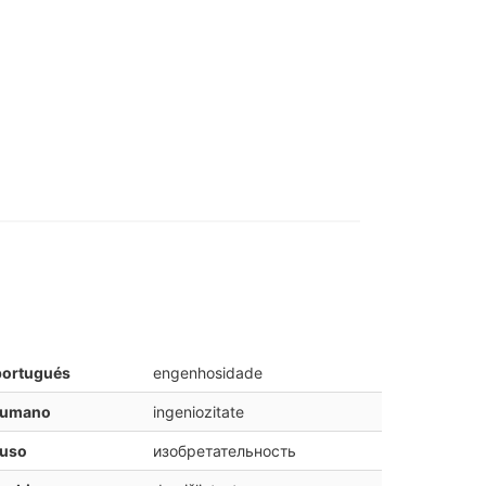
portugués
engenhosidade
rumano
ingeniozitate
ruso
изобретательность