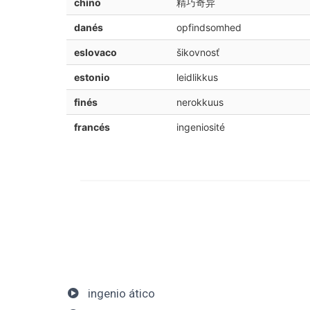
chino
精巧奇异
danés
opfindsomhed
eslovaco
šikovnosť
estonio
leidlikkus
finés
nerokkuus
francés
ingeniosité
ingenio ático