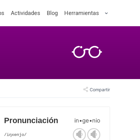
os
Actividades
Blog
Herramientas
Compartir
Pronunciación
in•ge•nio
/iŋxenjo/