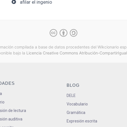
afilar el ingenio
rmación compilada a base de datos procedentes del Wikcionario esp
ponible bajo la
Licencia Creative Commons Atribución-CompartirIgual
IDADES
BLOG
a
DELE
rio
Vocabulario
ión de lectura
Gramática
ión auditiva
Expresión escrita