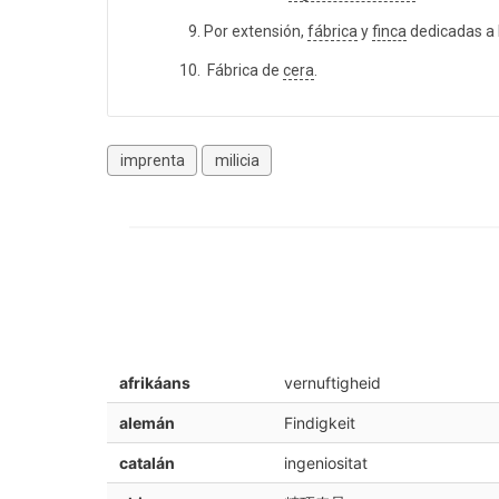
Por extensión,
fábrica
y
finca
dedicadas a 
Fábrica de
cera
.
imprenta
milicia
afrikáans
vernuftigheid
alemán
Findigkeit
catalán
ingeniositat