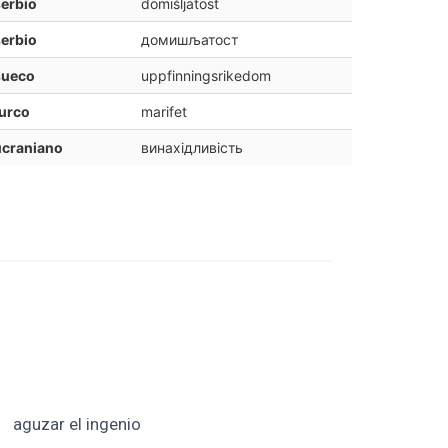
erbio
domišljatost
erbio
домишљатост
sueco
uppfinningsrikedom
urco
marifet
ucraniano
винахідливість
aguzar el ingenio