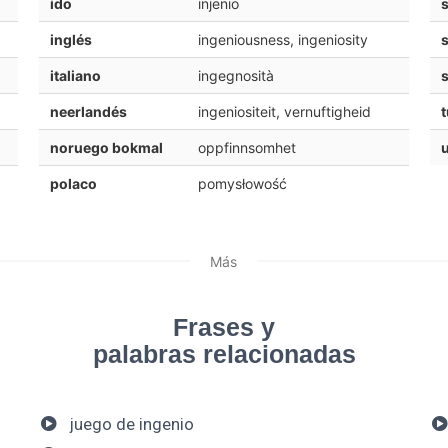
ido
injenio
s
inglés
ingeniousness, ingeniosity
s
italiano
ingegnosità
neerlandés
ingeniositeit, vernuftigheid
t
noruego bokmal
oppfinnsomhet
polaco
pomysłowość
Más
Frases y
palabras relacionadas
juego de ingenio