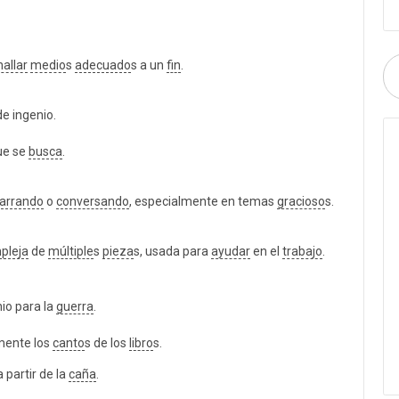
hallar
medio
s
adecuado
s a un
fin
.
e ingenio.
ue se
busca
.
arrando
o
conversando
, especialmente en temas
gracioso
s.
pleja
de
múltiple
s
pieza
s, usada para
ayudar
en el
trabajo
.
nio para la
guerra
.
mente los
canto
s de los
libro
s.
 partir de la
caña
.