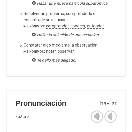
Hallar una nueva partícula subatómica.
Resolver un problema, comprenderlo o
encontrarle su solución.
▸ sinónimos:
comprender
,
conocer
,
entender
Hallar la solución de una ecuación.
Constatar algo mediante la observación.
▸ sinónimos:
notar
,
observar
Te hallo más delgado.
Pronunciación
ha•llar
/aʎaɾ/