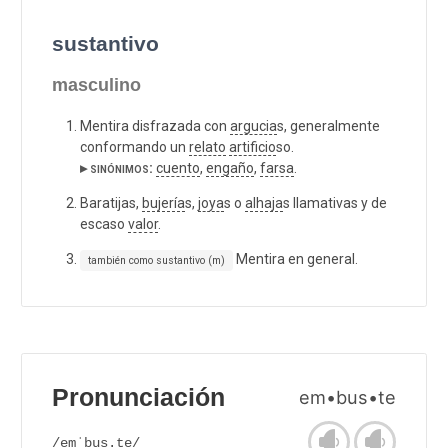
sustantivo
masculino
Mentira disfrazada con
argucia
s, generalmente
conformando un
relato
artificio
so.
▸ sinónimos:
cuento
,
engaño
,
farsa
.
Baratijas,
bujería
s,
joya
s o
alhaja
s llamativas y de
escaso
valor
.
Mentira en general.
también como sustantivo (m)
Pronunciación
em•bus•te
/emˈbus.te/