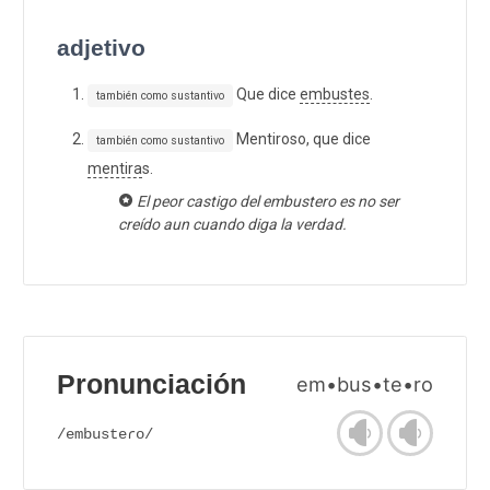
adjetivo
Que dice
embustes
.
también como sustantivo
Mentiroso, que dice
también como sustantivo
mentira
s.
El peor castigo del embustero es no ser
creído aun cuando diga la verdad.
Pronunciación
em•bus•te•ro
/embusteɾo/