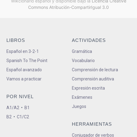
Wikcionario español y
disponible bajo la
Licencia Creative
Commons Atribución-CompartirIgual 3.0
LIBROS
ACTIVIDADES
Español en 3-2-1
Gramática
Spanish To The Point
Vocabulario
Español avanzado
Comprensión de lectura
Vamos a practicar
Comprensión auditiva
Expresión escrita
POR NIVEL
Exámenes
Juegos
A1/A2
•
B1
B2
•
C1/C2
HERRAMIENTAS
Conjugador de verbos