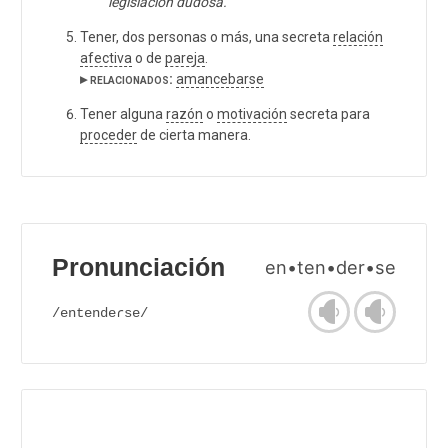
legislación dudosa.
Tener, dos personas o más, una secreta
relación
afectiva
o de
pareja
.
▸ relacionados:
amancebarse
Tener alguna
razón
o
motivación
secreta para
proceder
de cierta manera.
Pronunciación
en•ten•der•se
/entendeɾse/