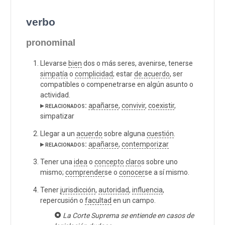
verbo
pronominal
Llevarse
bien
dos o más seres, avenirse, tenerse
simpatía
o
complicidad
; estar
de acuerdo
, ser
compatibles o compenetrarse en algún asunto o
actividad.
▸ relacionados:
apañarse
,
convivir
,
coexistir
,
simpatizar
Llegar a un
acuerdo
sobre alguna
cuestión
.
▸ relacionados:
apañarse
,
contemporizar
Tener una
idea
o
concepto
claro
s sobre uno
mismo;
comprender
se o
conocer
se a sí mismo.
Tener
jurisdicción
,
autoridad
,
influencia
,
repercusión o
facultad
en un campo.
La Corte Suprema se entiende en casos de