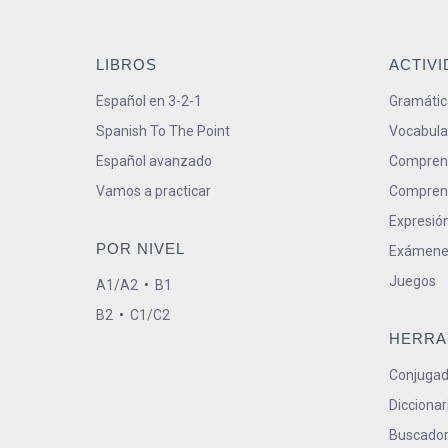
LIBROS
ACTIV
Español en 3-2-1
Gramátic
Spanish To The Point
Vocabula
Español avanzado
Comprens
Vamos a practicar
Comprens
Expresión
POR NIVEL
Exámene
Juegos
A1/A2
•
B1
B2
•
C1/C2
HERRA
Conjugad
Diccionar
Buscador