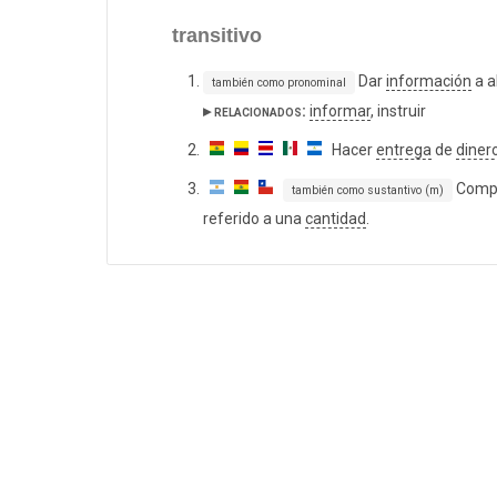
transitivo
Dar
información
a a
también como pronominal
▸ relacionados:
informar
, instruir
Hacer
entrega
de
diner
Comple
también como sustantivo (m)
referido a una
cantidad
.