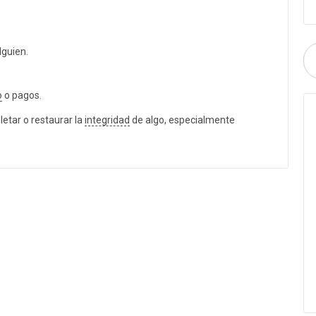
lguien.
o
o pagos.
tar o restaurar la
integridad
de algo, especialmente