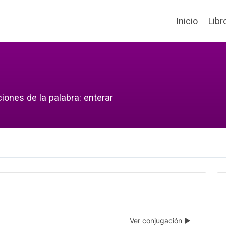
Inicio
Libr
iones de la palabra: enterar
Ver conjugación ▶