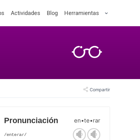
os
Actividades
Blog
Herramientas
Compartir
Pronunciación
en•te•rar
/enteɾaɾ/