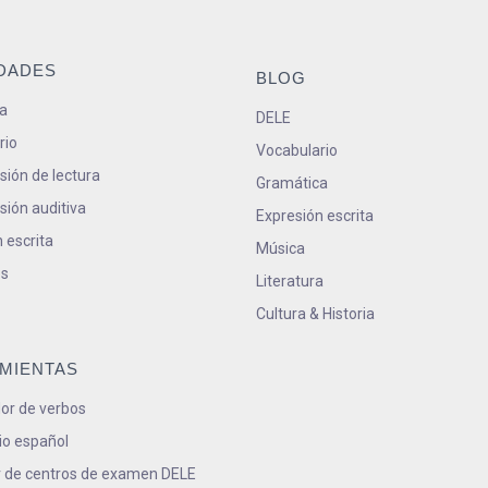
IDADES
BLOG
a
DELE
rio
Vocabulario
ión de lectura
Gramática
ión auditiva
Expresión escrita
 escrita
Música
s
Literatura
Cultura & Historia
MIENTAS
or de verbos
io español
 de centros de examen DELE