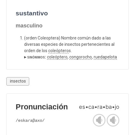
sustantivo
masculino
(orden Coleoptera) Nombre común dado a las
diversas especies de insectos pertenecientes al
orden de los
coleóptero
s.
▸ sinónimos:
coleóptero
,
congorocho
,
ruedapelota
insectos
Pronunciación
es•ca•ra•ba•jo
/eskaɾaβaxo/