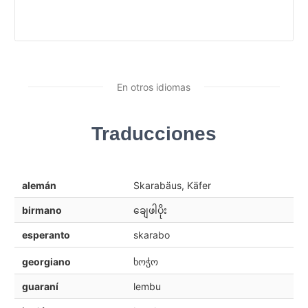
En otros idiomas
Traducciones
alemán
Skarabäus, Käfer
birmano
ချေဖါပိုး
esperanto
skarabo
georgiano
ხოჭო
guaraní
lembu