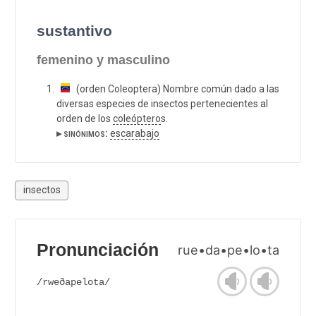
sustantivo
femenino y masculino
(orden Coleoptera) Nombre común dado a las
diversas especies de insectos pertenecientes al
orden de los
coleóptero
s.
▸ sinónimos:
escarabajo
insectos
Pronunciación
rue•da•pe•lo•ta
/rweðapelota/