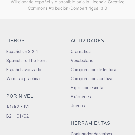
Wikcionario español y
disponible bajo la
Licencia Creative
Commons Atribución-CompartirIgual 3.0
LIBROS
ACTIVIDADES
Español en 3-2-1
Gramática
Spanish To The Point
Vocabulario
Español avanzado
Comprensión de lectura
Vamos a practicar
Comprensión auditiva
Expresión escrita
POR NIVEL
Exámenes
Juegos
A1/A2
•
B1
B2
•
C1/C2
HERRAMIENTAS
Conjugador de verbos