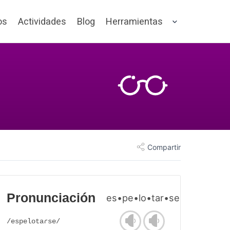
os
Actividades
Blog
Herramientas
Compartir
Pronunciación
es•pe•lo•tar•se
/espelotaɾse/