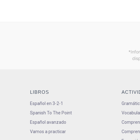
*Info
dis
LIBROS
ACTIV
Español en 3-2-1
Gramátic
Spanish To The Point
Vocabula
Español avanzado
Comprens
Vamos a practicar
Comprens